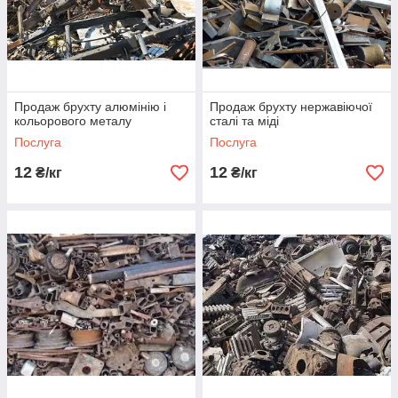
Продаж брухту алюмінію і
Продаж брухту нержавіючої
кольорового металу
сталі та міді
Послуга
Послуга
12
12
₴/кг
₴/кг