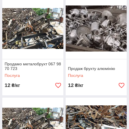
Продамо металобрухт 067 98
70 723
Продаж брухту алюмінію
Послуга
Послуга
12
12
₴/кг
₴/кг