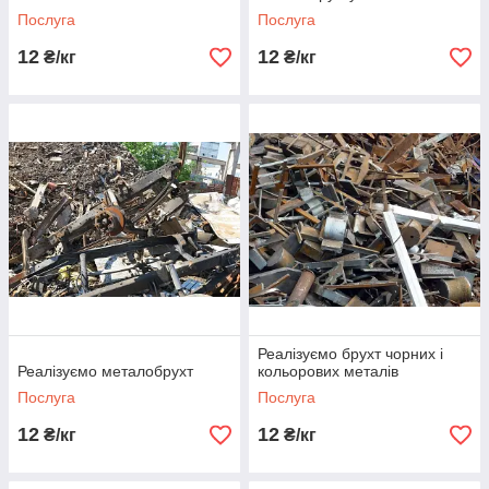
Послуга
Послуга
12
12
₴/кг
₴/кг
Реалізуємо брухт чорних і
Реалізуємо металобрухт
кольорових металів
Послуга
Послуга
12
12
₴/кг
₴/кг