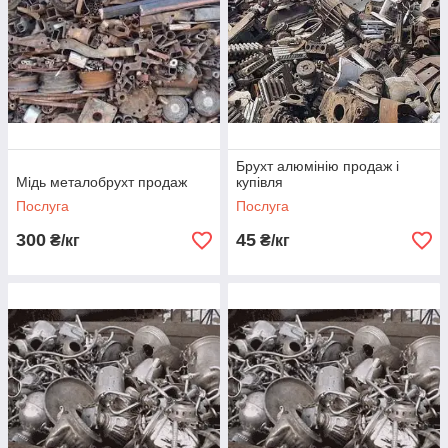
Брухт алюмінію продаж і
Мідь металобрухт продаж
купівля
Послуга
Послуга
300
45
₴/кг
₴/кг