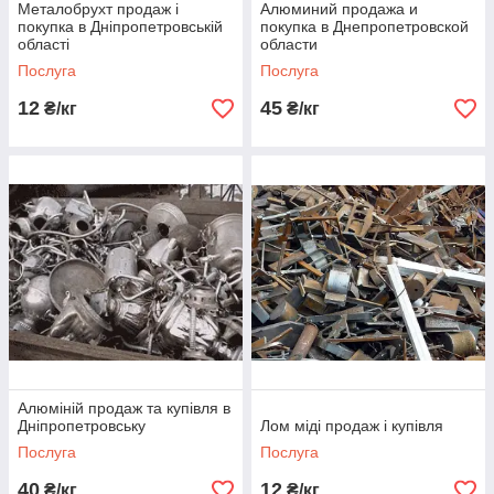
Металобрухт продаж і
Алюминий продажа и
покупка в Дніпропетровській
покупка в Днепропетровской
області
области
Послуга
Послуга
12
45
₴/кг
₴/кг
Алюміній продаж та купівля в
Дніпропетровську
Лом міді продаж і купівля
Послуга
Послуга
40
12
₴/кг
₴/кг