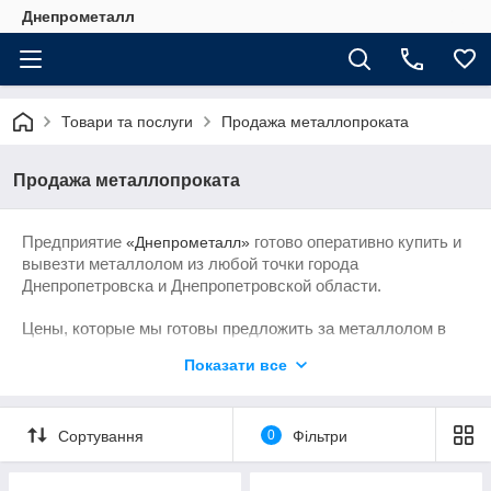
Днепрометалл
Товари та послуги
Продажа металлопроката
Продажа металлопроката
Предприятие
готово оперативно купить и
«Днепрометалл»
вывезти металлолом из любой точки города
Днепропетровска и Днепропетровской области.
Цены, которые мы готовы предложить за металлолом в
Днепропетровске, являются одними из самых высоких.
Показати все
Обратившись к нам за помощью, Вы не просто
сможете
, но и еще
сдать металл по выгодным ценам
Сортування
0
Фільтри
наладить прочные, надежные партнерские связи, ведь
покупка и вывоз металлолома являются профильными
направлениями деятельности нашей компании.