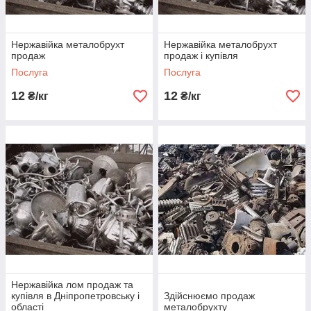
Нержавійка металобрухт
Нержавійка металобрухт
продаж
продаж і купівля
Послуга
Послуга
12
12
₴/кг
₴/кг
Нержавійка лом продаж та
купівля в Дніпропетровську і
Здійснюємо продаж
області
металобрухту