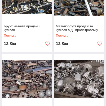
Так само здійснюється комплекс послуг по
демонтажу
.
металоконструкцій
Брухт металів продаж і
Металобрухт продаж та
купівля
купівля в Дніпропетровську
Послуга
Послуга
12
12
₴/кг
₴/кг