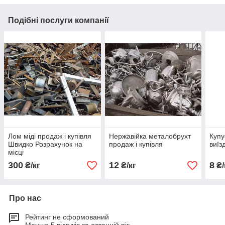
Подібні послуги компанії
Лом міді продаж і купівля
Нержавійка металобрухт
Купу
Швидко Розрахунок на
продаж і купівля
виїз
місці
300
12
8
₴/кг
₴/кг
₴/
Про нас
Рейтинг не сформований