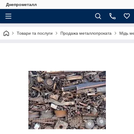
Днепрометалл
Товари та послуги
Продажа металлопроката
Мідь м