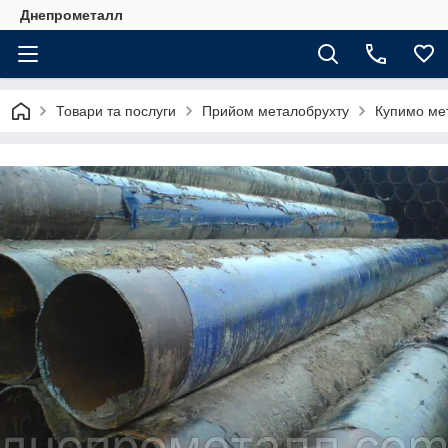
Днепрометалл
Товари та послуги
Прийом металобрухту
Купимо ме