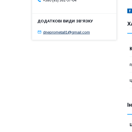
+380 (93) 362-57-04
Х
dneprometall1@gmail.com
ц
І
Ц