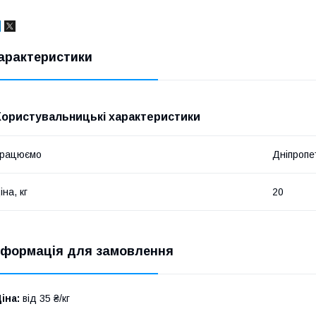
арактеристики
Користувальницькі характеристики
працюємо
Дніпропет
іна, кг
20
нформація для замовлення
іна:
від 35 ₴/кг