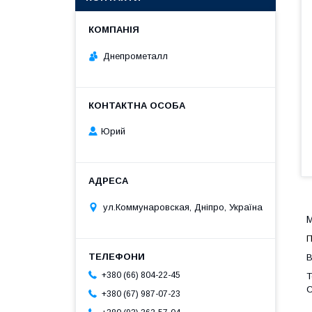
Днепрометалл
Юрий
ул.Коммунаровская, Дніпро, Україна
М
П
В
+380 (66) 804-22-45
Т
С
+380 (67) 987-07-23