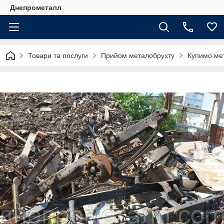
Днепрометалл
Товари та послуги
Прийом металобрухту
Купимо ме