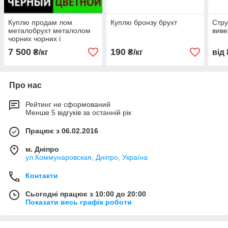
Куплю продам лом
Куплю бронзу брухт
Стру
металобрухт металолом
вив
чорних чорних і
кольорових металів
7 500
190
₴/кг
₴/кг
від
Про нас
Рейтинг не сформований
Менше 5 відгуків за останній рік
Працює з 06.02.2016
м. Дніпро
ул.Коммунаровская, Дніпро, Україна
Контакти
Сьогодні працює з 10:00 до 20:00
Показати весь графік роботи