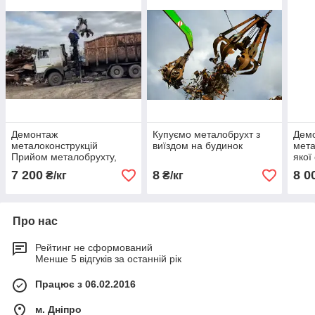
Демонтаж
Купуємо металобрухт з
Дем
металоконструкцій
виїздом на будинок
мета
Прийом металобрухту,
якої
Дніпро
7 200
8
8 0
₴/кг
₴/кг
Про нас
Рейтинг не сформований
Менше 5 відгуків за останній рік
Працює з 06.02.2016
м. Дніпро