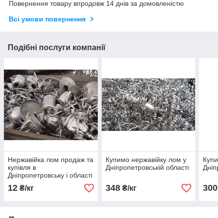
Повернення товару впродовж 14 днів за домовленістю
Всі умови повернення
Подібні послуги компанії
Нержавійка лом продаж та
Купимо нержавійку лом у
Купи
купівля в
Дніпропетровській області
Дніп
Дніпропетровську і області
12
348
300
₴/кг
₴/кг