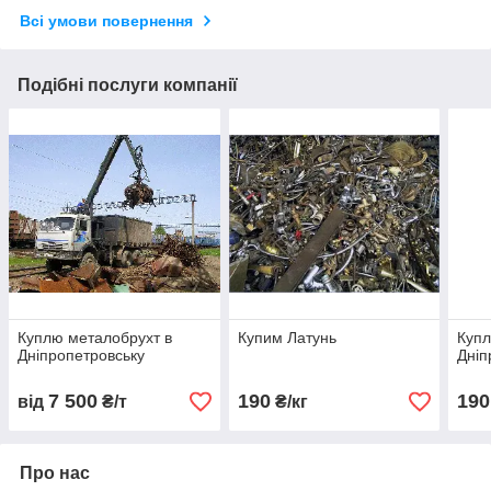
Всі умови повернення
Подібні послуги компанії
Куплю металобрухт в
Купим Латунь
Купл
Дніпропетровську
Дніп
7 500
190
190
від
₴/т
₴/кг
Про нас