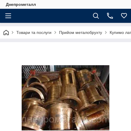
Днепрометалл
Товари та послуги
Прийом металобрухту
Купимо ла