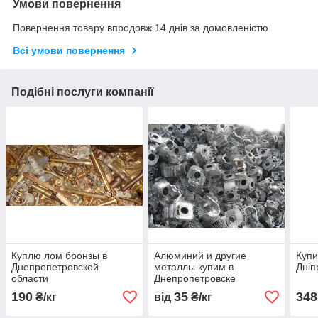
Умови повернення
Повернення товару впродовж 14 днів за домовленістю
Всі умови повернення
Подібні послуги компанії
Куплю лом бронзы в
Алюминий и другие
Купи
Днепропетровской
металлы купим в
Дніп
области
Днепропетровске
190
35
348
₴/кг
від
₴/кг