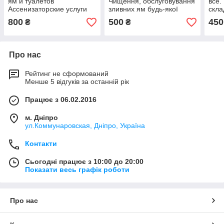
ям и туалетов
Чищення, обслуговування
все.
Ассенизаторские услуги
зливних ям будь-якої
скла
складності.
пода
800
500
450
₴
₴
Про нас
Рейтинг не сформований
Менше 5 відгуків за останній рік
Працює з 06.02.2016
м. Дніпро
ул.Коммунаровская, Дніпро, Україна
Контакти
Сьогодні працює з 10:00 до 20:00
Показати весь графік роботи
Про нас