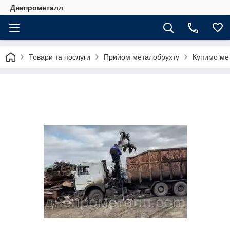
Днепрометалл
Товари та послуги
Прийом металобрухту
Купимо ме