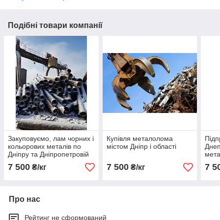
Подібні товари компанії
Закуповуємо, лам чорних і
Купівля металолома
Підп
кольорових металів по
містом Дніпр і області
Днеп
Дніпру та Дніпропетровій
мета
зоні. Здійснюємо
коль
7 500
7 500
7 5
₴/кг
₴/кг
демонтаж
Про нас
Рейтинг не сформований