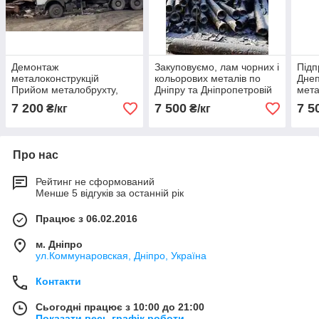
Демонтаж
Закуповуємо, лам чорних і
Підп
металоконструкцій
кольорових металів по
Днеп
Прийом металобрухту,
Дніпру та Дніпропетровій
мета
Дніпро
зоні. Здійснюємо
коль
7 200
7 500
7 5
₴/кг
₴/кг
демонтаж
Про нас
Рейтинг не сформований
Менше 5 відгуків за останній рік
Працює з 06.02.2016
м. Дніпро
ул.Коммунаровская, Дніпро, Україна
Контакти
Сьогодні працює з 10:00 до 21:00
Показати весь графік роботи