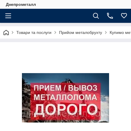
Днепрометалл
Товари та послуги
Прийом металобрухту
Купимо ме